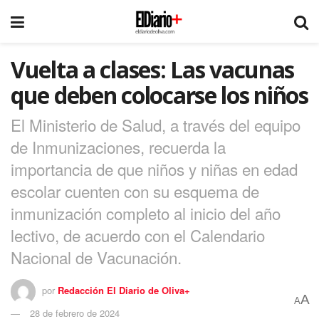
Vuelta a clases: Las vacunas
que deben colocarse los niños
El Ministerio de Salud, a través del equipo
de Inmunizaciones, recuerda la
importancia de que niños y niñas en edad
escolar cuenten con su esquema de
inmunización completo al inicio del año
lectivo, de acuerdo con el Calendario
Nacional de Vacunación.
por
Redacción El Diario de Oliva+
A
A
28 de febrero de 2024