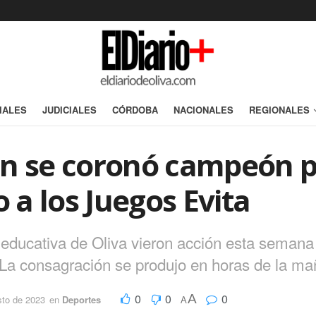
IALES
JUDICIALES
CÓRDOBA
NACIONALES
REGIONALES
ón se coronó campeón p
o a los Juegos Evita
n educativa de Oliva vieron acción esta semana
La consagración se produjo en horas de la ma
0
0
0
A
sto de 2023
en
Deportes
A