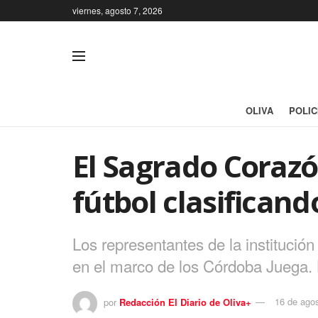
viernes, agosto 7, 2026
OLIVA
POLIC
El Sagrado Coraz
fútbol clasificand
Los representantes de la institució
en el marco de los Córdoba Juega. 
por
Redacción El Diario de Oliva+
16 de ago