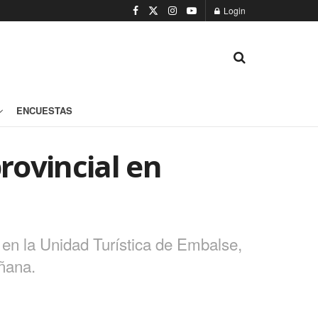
Login
ENCUESTAS
rovincial en
 en la Unidad Turística de Embalse,
ñana.