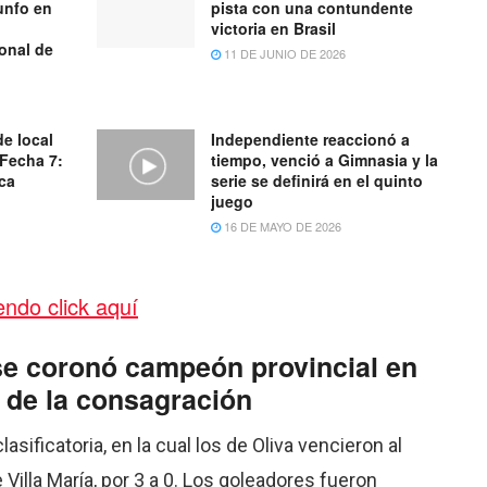
unfo en
pista con una contundente
victoria en Brasil
onal de
11 DE JUNIO DE 2026
de local
Independiente reaccionó a
 Fecha 7:
tiempo, venció a Gimnasia y la
ica
serie se definirá en el quinto
juego
16 DE MAYO DE 2026
ndo click aquí
e coronó campeón provincial en
o de la consagración
asificatoria, en la cual los de Oliva vencieron al
 Villa María, por 3 a 0. Los goleadores fueron