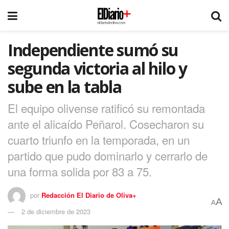
Independiente sumó su
segunda victoria al hilo y
sube en la tabla
El equipo olivense ratificó su remontada
ante el alicaído Peñarol. Cosecharon su
cuarto triunfo en la temporada, en un
partido que pudo dominarlo y cerrarlo de
una forma solida por 83 a 75.
por
Redacción El Diario de Oliva+
A
A
2 de diciembre de 2023