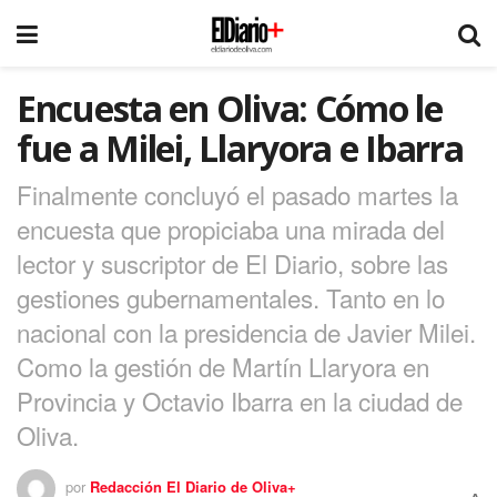
Encuesta en Oliva: Cómo le
fue a Milei, Llaryora e Ibarra
Finalmente concluyó el pasado martes la
encuesta que propiciaba una mirada del
lector y suscriptor de El Diario, sobre las
gestiones gubernamentales. Tanto en lo
nacional con la presidencia de Javier Milei.
Como la gestión de Martín Llaryora en
Provincia y Octavio Ibarra en la ciudad de
Oliva.
por
Redacción El Diario de Oliva+