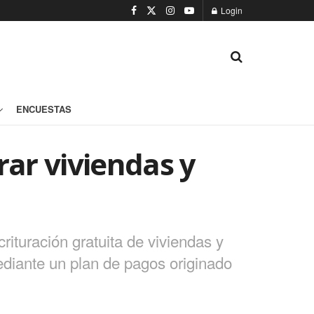
Login
ENCUESTAS
rar viviendas y
rituración gratuita de viviendas y
ediante un plan de pagos originado