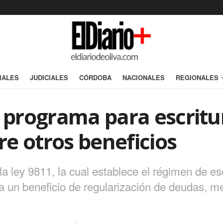
IALES
JUDICIALES
CÓRDOBA
NACIONALES
REGIONALES
n programa para escritu
tre otros beneficios
la ley 9811, la cual establece el régimen de esc
a un beneficio de regularización de deudas, m