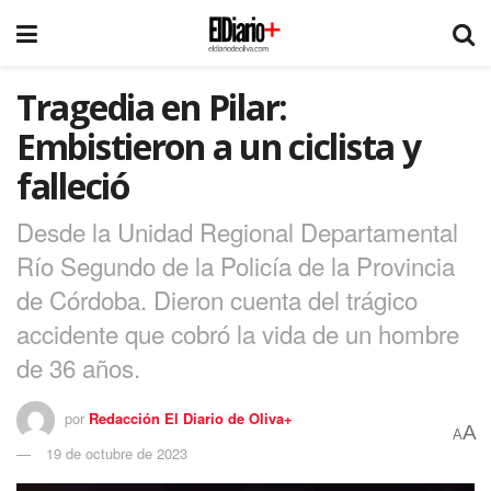
Tragedia en Pilar:
Embistieron a un ciclista y
falleció
Desde la Unidad Regional Departamental
Río Segundo de la Policía de la Provincia
de Córdoba. Dieron cuenta del trágico
accidente que cobró la vida de un hombre
de 36 años.
por
Redacción El Diario de Oliva+
A
A
19 de octubre de 2023