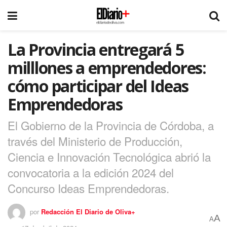
La Provincia entregará 5
milllones a emprendedores:
cómo participar del Ideas
Emprendedoras
El Gobierno de la Provincia de Córdoba, a
través del Ministerio de Producción,
Ciencia e Innovación Tecnológica abrió la
convocatoria a la edición 2024 del
Concurso Ideas Emprendedoras.
por
Redacción El Diario de Oliva+
A
A