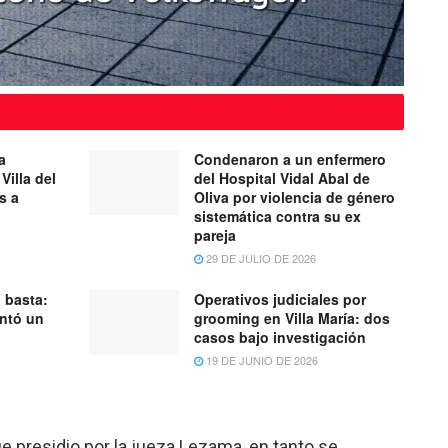
a
Condenaron a un enfermero
Villa del
del Hospital Vidal Abal de
s a
Oliva por violencia de género
sistemática contra su ex
pareja
29 DE JULIO DE 2026
 basta:
Operativos judiciales por
entó un
grooming en Villa María: dos
casos bajo investigación
19 DE JUNIO DE 2026
fue presidio por la jueza Lezama, en tanto se