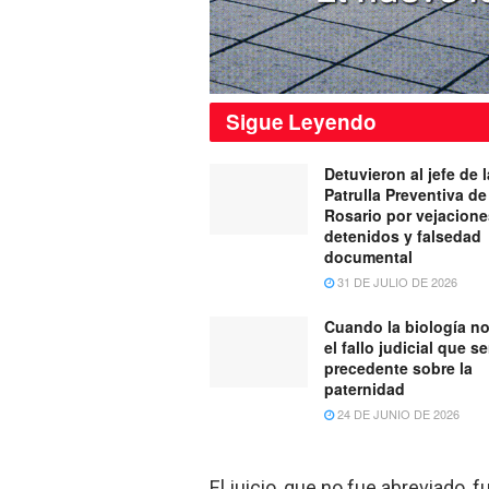
Sigue
Leyendo
Detuvieron al jefe de l
Patrulla Preventiva de 
Rosario por vejacione
detenidos y falsedad
documental
31 DE JULIO DE 2026
Cuando la biología no
el fallo judicial que s
precedente sobre la
paternidad
24 DE JUNIO DE 2026
El juicio, que no fue abreviado, 