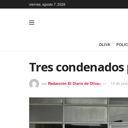
viernes, agosto 7, 2026
OLIVA
POLIC
Tres condenados 
por
Redacción El Diario de Oliva+
13 de juni