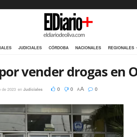
IALES
JUDICIALES
CÓRDOBA
NACIONALES
REGIONALES
por vender drogas en O
0
0
0
A
o de 2023
en
Judiciales
A