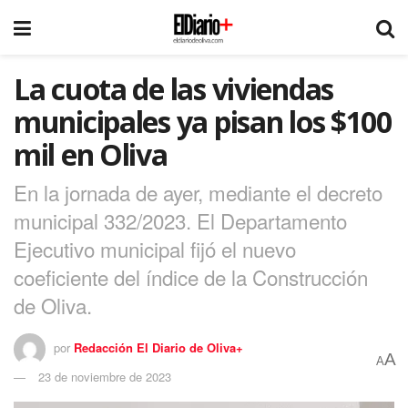
La cuota de las viviendas
municipales ya pisan los $100
mil en Oliva
En la jornada de ayer, mediante el decreto
municipal 332/2023. El Departamento
Ejecutivo municipal fijó el nuevo
coeficiente del índice de la Construcción
de Oliva.
por
Redacción El Diario de Oliva+
A
A
23 de noviembre de 2023