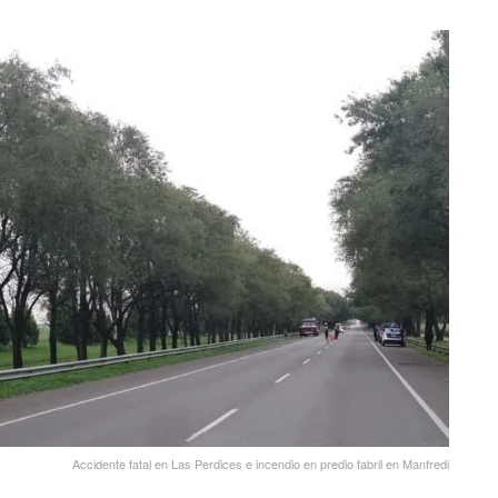
Accidente fatal en Las Perdices e incendio en predio fabril en Manfredi