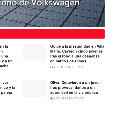
en la
Golpe a la inseguridad en Villa
un
María: Cayeron cinco jóvenes
e una
tras el robo a una despensa
e y a un
en barrio Los Olmos
cacha
4 DE AGOSTO DE 2026
liva:
Oliva: Detuvieron a un joven
nico y la
tras provocar daños a un
 pareja
automóvil en la vía pública
3 DE AGOSTO DE 2026