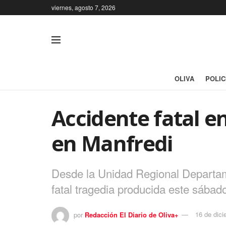
viernes, agosto 7, 2026
OLIVA
POLIC
Accidente fatal en
en Manfredi
Desde la Unidad Regional Departame
fatal tragedia producida este sábado
por
Redacción El Diario de Oliva+
16 de dic