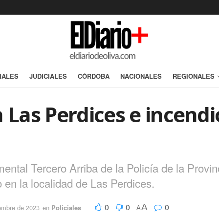
IALES
JUDICIALES
CÓRDOBA
NACIONALES
REGIONALES
 Las Perdices e incendio
ntal Tercero Arriba de la Policía de la Provin
 en la localidad de Las Perdices.
0
0
0
A
iembre de 2023
en
Policiales
A