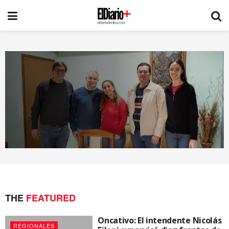
THE
FEATURED
Oncativo: El intendente Nicolás
REGIONALES