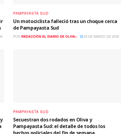
PAMPAYASTA SUD
ir
Un motociclista falleció tras un choque cerca
a
de Pampayasta Sud
26
POR
24 DE MARZO DE 2026
REDACCIÓN EL DIARIO DE OLIVA+
PAMPAYASTA SUD
 y
Secuestran dos rodados en Oliva y
a
Pampayasta Sud: el detalle de todos los
hechos policiales del fin de semana