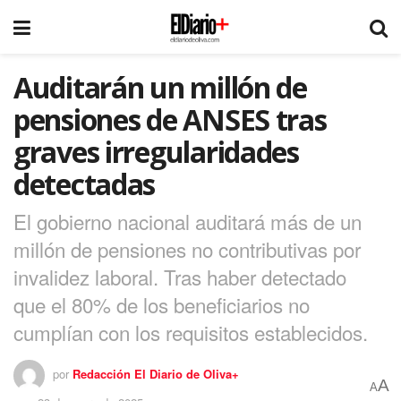
Auditarán un millón de
pensiones de ANSES tras
graves irregularidades
detectadas
El gobierno nacional auditará más de un
millón de pensiones no contributivas por
invalidez laboral. Tras haber detectado
que el 80% de los beneficiarios no
cumplían con los requisitos establecidos.
por
Redacción El Diario de Oliva+
A
A