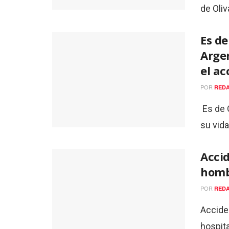
de Oliv
Es de
Argen
el ac
POR
REDA
Es de 
su vida
Accid
hombr
POR
REDA
Accide
hospita