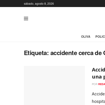
sábado, agosto 8, 2026
OLIVA
POLIC
Etiqueta:
accidente cerca de 
Accid
una 
POR
REDA
Accide
hospit