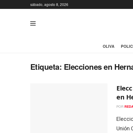
sábado, agosto 8, 2026
OLIVA
POLIC
Etiqueta:
Elecciones en Her
Elecc
en H
POR
REDA
Elecci
Unión C