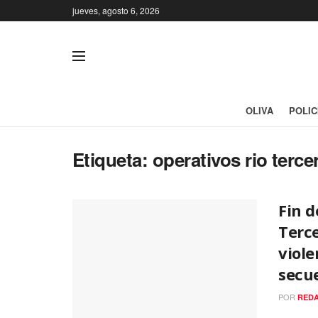
jueves, agosto 6, 2026
OLIVA
POLIC
Etiqueta:
operativos rio terce
Fin 
Terce
viole
secue
POR
REDA