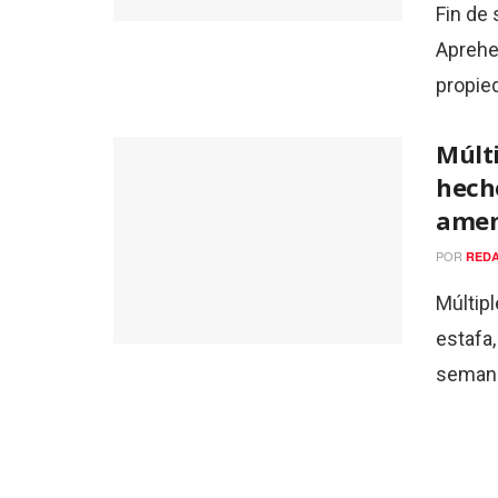
Fin de
Aprehen
propied
Múlti
hecho
amen
POR
REDA
Múltipl
estafa,
semana 