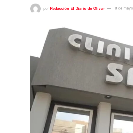
por
Redacción El Diario de Oliva+
8 de mayo