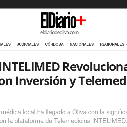
IALES
JUDICIALES
CÓRDOBA
NACIONALES
REGIONALES
e INTELIMED Revolucion
on Inversión y Telemed
édica local ha llegado a Oliva con la signific
 con la plataforma de Telemedicina INTELIMED