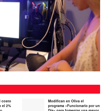
l costo
Modifican en Oliva el
n el 2%
programa «Funcionario por un
su
Día» para fomentar una mayor