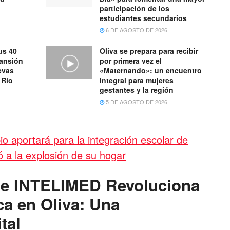
participación de los
estudiantes secundarios
6 DE AGOSTO DE 2026
us 40
Oliva se prepara para recibir
pansión
por primera vez el
evas
«Maternando»: un encuentro
 Río
integral para mujeres
gestantes y la región
5 DE AGOSTO DE 2026
io aportará para la integración escolar de
ó a la explosión de su hogar
é e INTELIMED Revoluciona
ca en Oliva: Una
tal