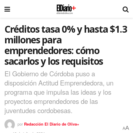
Créditos tasa 0% y hasta $1.3
millones para
emprendedores: cómo
sacarlos y los requisitos
El Gobierno de Córdoba puso a
disposición Actitud Emprendedora, un
programa que impulsa las ideas y los
proyectos emprendedores de las
juventudes cordobesas.
por
Redacción El Diario de Oliva+
A
A