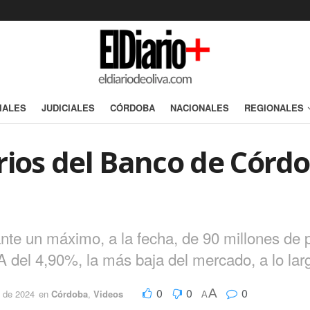
IALES
JUDICIALES
CÓRDOBA
NACIONALES
REGIONALES
rios del Banco de Córdo
tante un máximo, a la fecha, de 90 millones de 
del 4,90%, la más baja del mercado, a lo larg
0
0
0
A
 de 2024
en
Córdoba
,
Videos
A