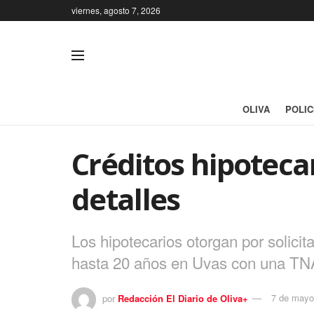
viernes, agosto 7, 2026
OLIVA
POLIC
Créditos hipoteca
detalles
Los hipotecarios otorgan por solici
hasta 20 años en Uvas con una TNA 
por
Redacción El Diario de Oliva+
7 de mayo