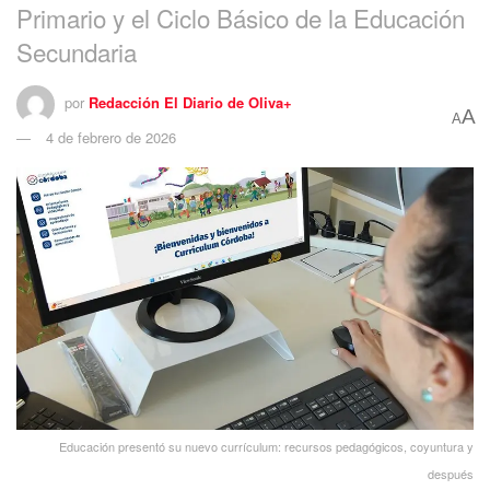
Primario y el Ciclo Básico de la Educación
Secundaria
por
Redacción El Diario de Oliva+
A
A
4 de febrero de 2026
Educación presentó su nuevo currículum: recursos pedagógicos, coyuntura y
después