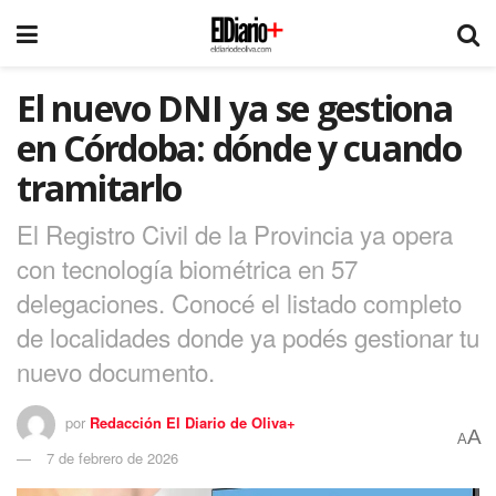
El nuevo DNI ya se gestiona
en Córdoba: dónde y cuando
tramitarlo
El Registro Civil de la Provincia ya opera
con tecnología biométrica en 57
delegaciones. Conocé el listado completo
de localidades donde ya podés gestionar tu
nuevo documento.
por
Redacción El Diario de Oliva+
A
A
7 de febrero de 2026