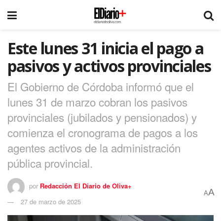
Este lunes 31 inicia el pago a
pasivos y activos provinciales
El Gobierno de Córdoba informó que el
lunes 31 de marzo cobran los pasivos
provinciales (jubilados y pensionados) y
comienza el cronograma de pagos a los
agentes activos de la administración
pública provincial.
por
Redacción El Diario de Oliva+
A
A
27 de marzo de 2025