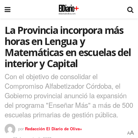
La Provincia incorpora más
horas en Lengua y
Matemáticas en escuelas del
interior y Capital
Con el objetivo de consolidar el
Compromiso Alfabetizador Córdoba, el
Gobierno provincial anunció la expansión
del programa "Enseñar Más" a más de 500
escuelas primarias de gestión pública.
por
Redacción El Diario de Oliva+
A
A