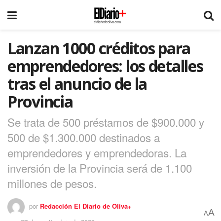
Lanzan 1000 créditos para
emprendedores: los detalles
tras el anuncio de la
Provincia
Se trata de 500 préstamos de $900.000 y
500 de $1.300.000 destinados a
emprendedores y emprendedoras. La
inversión de la Provincia será de 1.100
millones de pesos.
por
Redacción El Diario de Oliva+
A
A