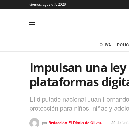
viernes, agosto 7, 2026
OLIVA
POLIC
Impulsan una ley
plataformas digit
El diputado nacional Juan Fernando
protección para niños, niñas y adoles
por
Redacción El Diario de Oliva+
29 de juni