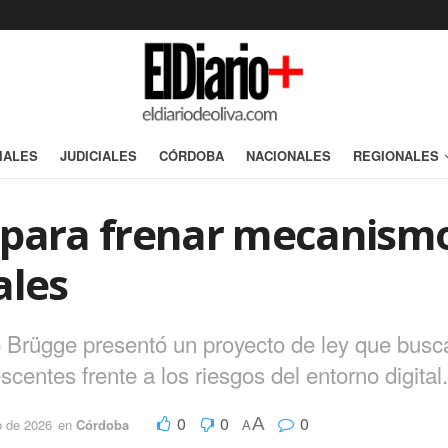
IALES
JUDICIALES
CÓRDOBA
NACIONALES
REGIONALES
 para frenar mecanismo
ales
 Brügge presentó un proyecto de ley que busca
centes frente a los riesgos del entorno digital.
0
0
0
A
o de 2026
en
Córdoba
A