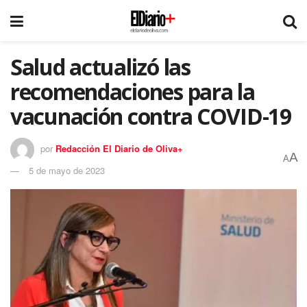
Salud actualizó las
recomendaciones para la
vacunación contra COVID-19
por
Redacción El Diario de Oliva+
A
A
5 de mayo de 2023