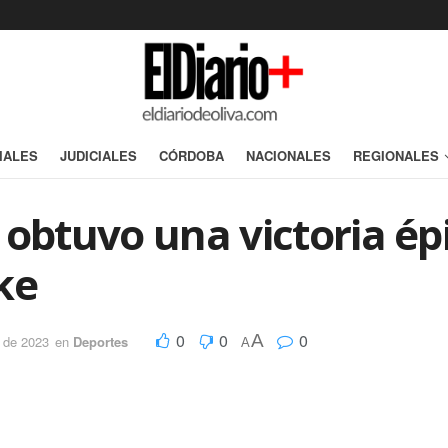
IALES
JUDICIALES
CÓRDOBA
NACIONALES
REGIONALES
 obtuvo una victoria ép
ke
0
0
0
A
l de 2023
en
Deportes
A