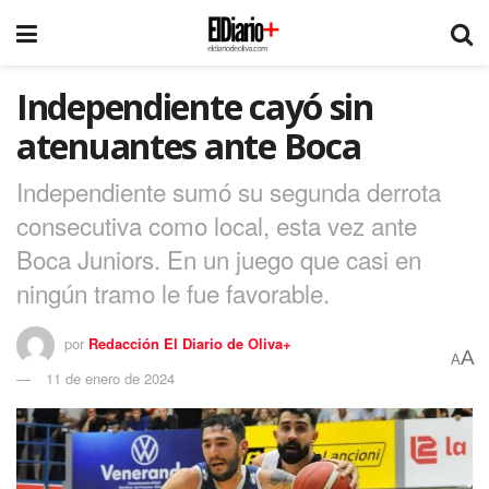
Independiente cayó sin
atenuantes ante Boca
Independiente sumó su segunda derrota
consecutiva como local, esta vez ante
Boca Juniors. En un juego que casi en
ningún tramo le fue favorable.
por
Redacción El Diario de Oliva+
A
A
11 de enero de 2024