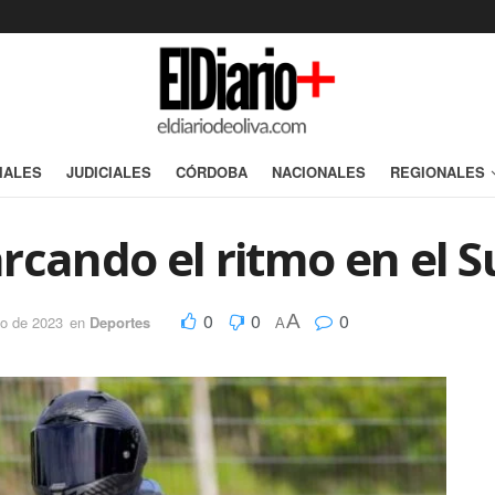
IALES
JUDICIALES
CÓRDOBA
NACIONALES
REGIONALES
rcando el ritmo en el S
0
0
0
A
o de 2023
en
Deportes
A