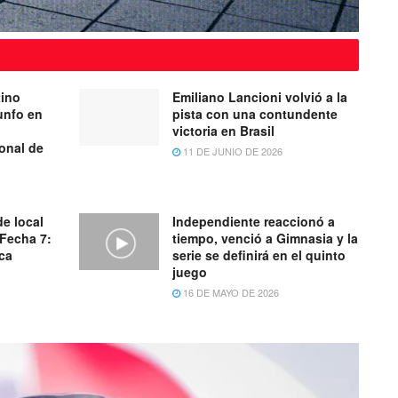
tino
Emiliano Lancioni volvió a la
unfo en
pista con una contundente
victoria en Brasil
onal de
11 DE JUNIO DE 2026
de local
Independiente reaccionó a
 Fecha 7:
tiempo, venció a Gimnasia y la
ica
serie se definirá en el quinto
juego
16 DE MAYO DE 2026