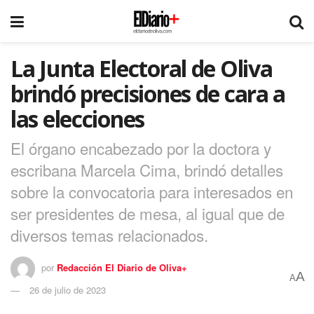
La Junta Electoral de Oliva
brindó precisiones de cara a
las elecciones
El órgano encabezado por la doctora y
escribana Marcela Cima, brindó detalles
sobre la convocatoria para interesados en
ser presidentes de mesa, al igual que de
diversos temas relacionados.
por
Redacción El Diario de Oliva+
A
A
26 de julio de 2023