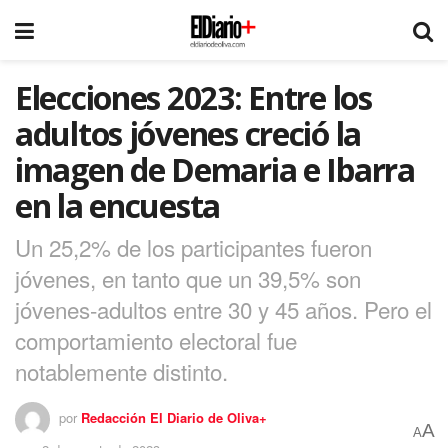
Elecciones 2023: Entre los
adultos jóvenes creció la
imagen de Demaria e Ibarra
en la encuesta
Un 25,2% de los participantes fueron
jóvenes, en tanto que un 39,5% son
jóvenes-adultos entre 30 y 45 años. Pero el
comportamiento electoral fue
notablemente distinto.
por
Redacción El Diario de Oliva+
A
A