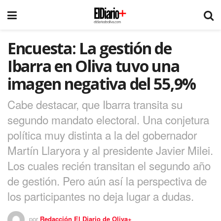
Encuesta: La gestión de
Ibarra en Oliva tuvo una
imagen negativa del 55,9%
Cabe destacar, que Ibarra transita su
segundo mandato electoral. Una conjetura
política muy distinta a la del gobernador
Martín Llaryora y al presidente Javier Milei.
Los cuales recién transitan el segundo año
de gestión. Pero aún así la perspectiva de
los participantes no deja lugar a dudas.
por
Redacción El Diario de Oliva+