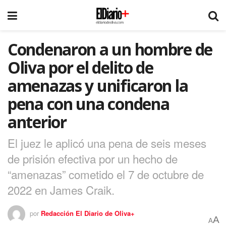
Condenaron a un hombre de
Oliva por el delito de
amenazas y unificaron la
pena con una condena
anterior
El juez le aplicó una pena de seis meses
de prisión efectiva por un hecho de
“amenazas” cometido el 7 de octubre de
2022 en James Craik.
por
Redacción El Diario de Oliva+
A
A