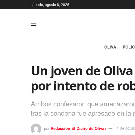
sábado, agosto 8, 2026
OLIVA
POLIC
Un joven de Oliva
por intento de r
Ambos confesaron que amenazaron con
tras la condena fue apresado en la 
por
Redacción El Diario de Oliva+
1 de octub