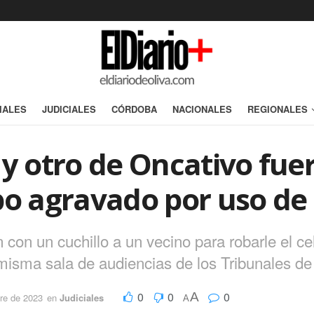
IALES
JUDICIALES
CÓRDOBA
NACIONALES
REGIONALES
 y otro de Oncativo fu
obo agravado por uso d
 un cuchillo a un vecino para robarle el celula
misma sala de audiencias de los Tribunales de 
0
0
0
A
re de 2023
en
Judiciales
A