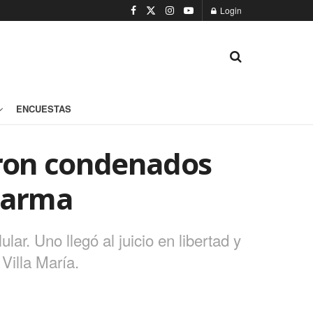
Login
ENCUESTAS
eron condenados
e arma
r. Uno llegó al juicio en libertad y
Villa María.