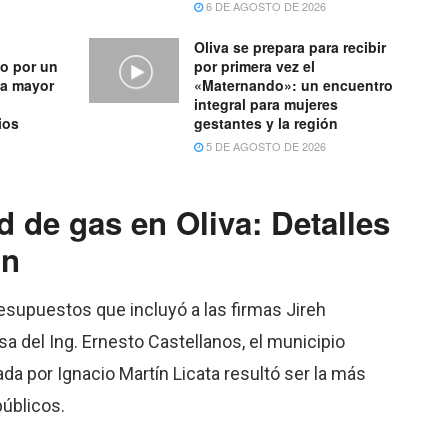
6 DE AGOSTO DE 2026
Oliva se prepara para recibir
o por un
por primera vez el
na mayor
«Maternando»: un encuentro
integral para mujeres
ios
gestantes y la región
5 DE AGOSTO DE 2026
 de gas en Oliva: Detalles
ón
esupuestos que incluyó a las firmas Jireh
sa del Ing. Ernesto Castellanos, el municipio
da por Ignacio Martín Licata resultó ser la más
públicos.