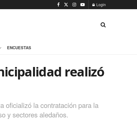
Login
ENCUESTAS
icipalidad realizó
 oficializó la contratación para la
so y sectores aledaños.