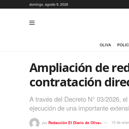
domingo, agosto 9, 2026
OLIVA
POLIC
Ampliación de red 
contratación dir
A través del Decreto N° 03/2026, el 
ejecución de una importante extensi
por
Redacción El Diario de Oliva+
15 de ene