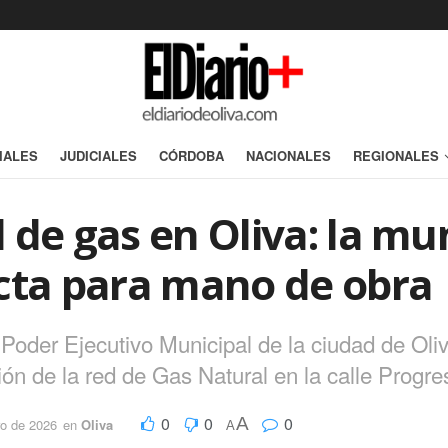
IALES
JUDICIALES
CÓRDOBA
NACIONALES
REGIONALES
de gas en Oliva: la mun
ecta para mano de obra
Poder Ejecutivo Municipal de la ciudad de Oliva
ón de la red de Gas Natural en la calle Progre
0
0
0
A
ro de 2026
en
Oliva
A