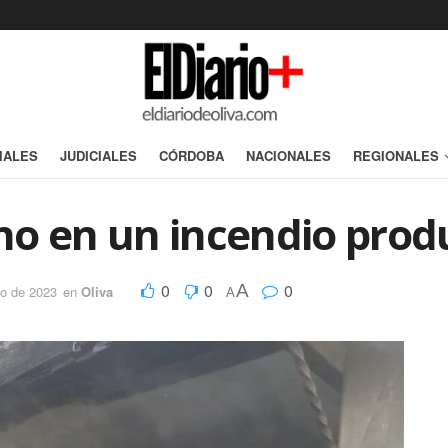
IALES
JUDICIALES
CÓRDOBA
NACIONALES
REGIONALES
o en un incendio produ
0
0
0
A
o de 2023
en
Oliva
A