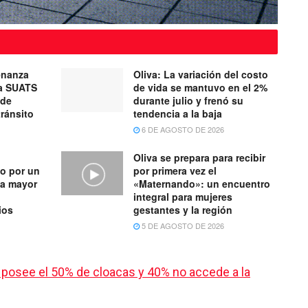
enanza
Oliva: La variación del costo
ma SUATS
de vida se mantuvo en el 2%
 de
durante julio y frenó su
tránsito
tendencia a la baja
6 DE AGOSTO DE 2026
Oliva se prepara para recibir
o por un
por primera vez el
na mayor
«Maternando»: un encuentro
integral para mujeres
ios
gestantes y la región
5 DE AGOSTO DE 2026
 posee el 50% de cloacas y 40% no accede a la