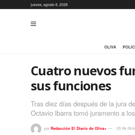
jueves, agosto 6, 2026
OLIVA
POLIC
Cuatro nuevos fun
sus funciones
Tras diez días después de la jura d
Octavio Ibarra tomó juramento a lo
por
Redacción El Diario de Oliva+
20 de dic