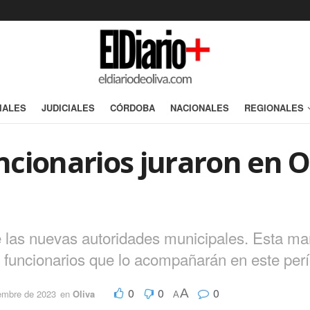
IALES
JUDICIALES
CÓRDOBA
NACIONALES
REGIONALES
cionarios juraron en O
e las nuevas autoridades municipales. Esta ma
s funcionarios que lo acompañarán en este per
0
0
0
A
iembre de 2023
en
Oliva
A