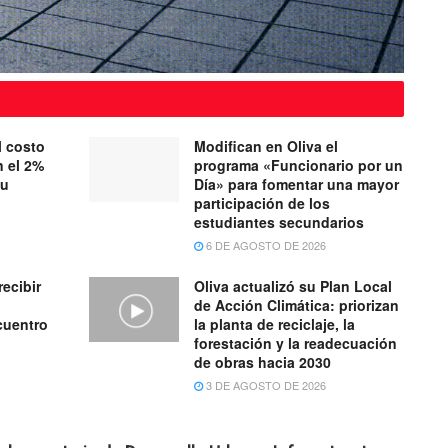
l costo
Modifican en Oliva el
n el 2%
programa «Funcionario por un
su
Día» para fomentar una mayor
participación de los
estudiantes secundarios
6 DE AGOSTO DE 2026
recibir
Oliva actualizó su Plan Local
de Acción Climática: priorizan
cuentro
la planta de reciclaje, la
forestación y la readecuación
de obras hacia 2030
3 DE AGOSTO DE 2026