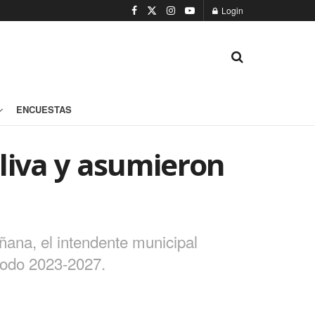
Login
ENCUESTAS
liva y asumieron
ñana, el intendente municipal
íodo 2023-2027.