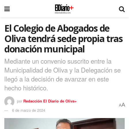
El Colegio de Abogados de
Oliva tendrá sede propia tras
donación municipal
Mediante un convenio suscrito entre la
Municipalidad de Oliva y la Delegación se
llegó a la decisión de avanzar en este
hecho histórico.
por
Redacción El Diario de Oliva+
A
A
6 de marzo de 2024