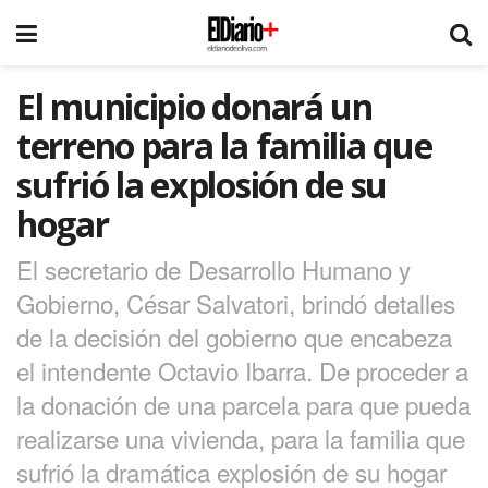
El municipio donará un
terreno para la familia que
sufrió la explosión de su
hogar
El secretario de Desarrollo Humano y
Gobierno, César Salvatori, brindó detalles
de la decisión del gobierno que encabeza
el intendente Octavio Ibarra. De proceder a
la donación de una parcela para que pueda
realizarse una vivienda, para la familia que
sufrió la dramática explosión de su hogar