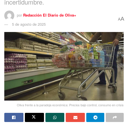
incertidumbre.
por
Redacción El Diario de Oliva+
A
A
5 de agosto de 2025
Oliva frente a la paradoja económica: Precios bajo control, consumo en crisis