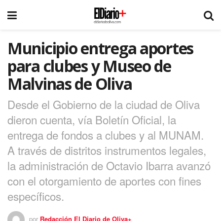
Municipio entrega aportes
para clubes y Museo de
Malvinas de Oliva
Desde el Gobierno de la ciudad de Oliva
dieron cuenta, vía Boletín Oficial, la
entrega de fondos a clubes y al MUNAM.
A través de distritos instrumentos legales,
la administración de Octavio Ibarra avanzó
con el otorgamiento de aportes con fines
específicos.
por
Redacción El Diario de Oliva+