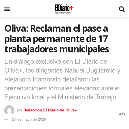
Oliva: Reclaman el pase a
planta permanente de 17
trabajadores municipales
En diálogo exclusivo con El Diario de
Oliva+, los dirigentes Nahuel Bugliarello y
Alejandro Inamorato detallaron las
presentaciones formales elevadas ante el
Ejecutivo local y el Ministerio de Trabajo.
por
Redacción El Diario de Oliva+
A
A
21 de mayo de 2026