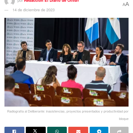
por
Redacción El Diario de Oliva+
A
A
14 de diciembre de 2023
Radiografía al Deliberante: inasistencias, proyectos presentados y productividad por
bloque