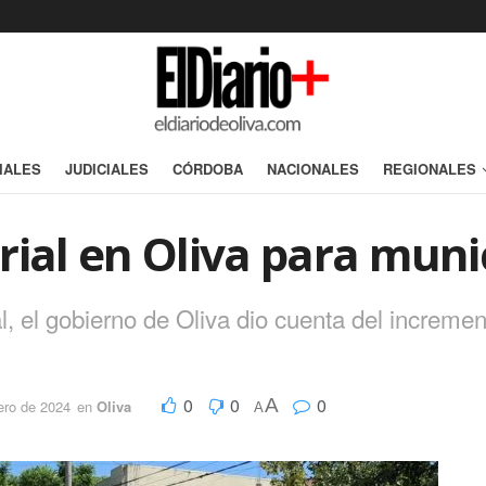
IALES
JUDICIALES
CÓRDOBA
NACIONALES
REGIONALES
rial en Oliva para muni
l, el gobierno de Oliva dio cuenta del increme
0
0
0
A
ero de 2024
en
Oliva
A