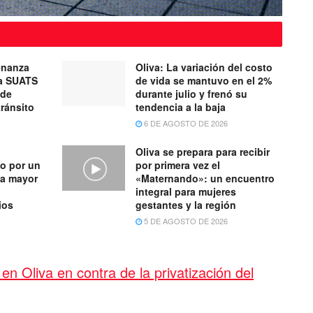
enanza
Oliva: La variación del costo
ma SUATS
de vida se mantuvo en el 2%
 de
durante julio y frenó su
tránsito
tendencia a la baja
6 DE AGOSTO DE 2026
Oliva se prepara para recibir
o por un
por primera vez el
na mayor
«Maternando»: un encuentro
integral para mujeres
ios
gestantes y la región
5 DE AGOSTO DE 2026
en Oliva en contra de la privatización del