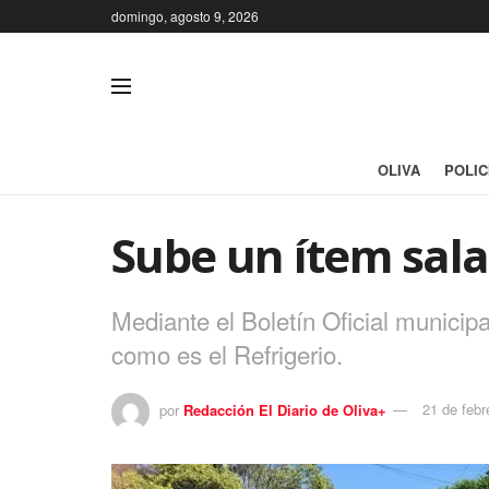
domingo, agosto 9, 2026
OLIVA
POLIC
Sube un ítem sala
Mediante el Boletín Oficial municipa
como es el Refrigerio.
por
Redacción El Diario de Oliva+
21 de febr