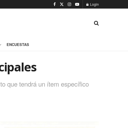
Login
ENCUESTAS
cipales
nto que tendrá un ítem específico