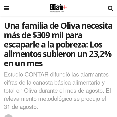
Una familia de Oliva necesita
más de $309 mil para
escaparle a la pobreza: Los
alimentos subieron un 23,2%
en un mes
Estudio CONTAR difundió las alarmantes
cifras de la canasta básica alimentaria y
total en Oliva durante el mes de agosto. El
relevamiento metodológico se produjo el
31 de agosto.