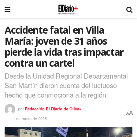
Accidente fatal en Villa
María: joven de 31 años
pierde la vida tras impactar
contra un cartel
Desde la Unidad Regional Departamental
San Martín dieron cuenta del luctuoso
hecho que conmociona a la región.
por
Redacción El Diario de Oliva+
A
A
1 de mayo de 2025