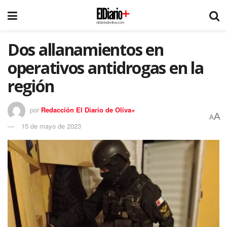
Dos allanamientos en
operativos antidrogas en la
región
por
Redacción El Diario de Oliva+
A
A
15 de mayo de 2023