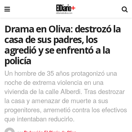
Drama en Oliva: destrozó la
casa de sus padres, los
agredió y se enfrentó a la
policía
Un hombre de 35 años protagonizó una
noche de extrema violencia en una
vivienda de la calle Alberdi. Tras destrozar
la casa y amenazar de muerte a sus
progenitores, arremetió contra los efectivos
que intentaban reducirlo.