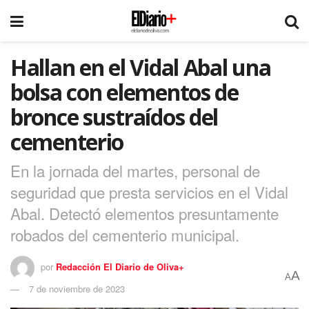
Hallan en el Vidal Abal una
bolsa con elementos de
bronce sustraídos del
cementerio
En la jornada del martes, personal de
seguridad que presta servicios en el Vidal
Abal. Detectó elementos presuntamente
robados del cementerio municipal.
por
Redacción El Diario de Oliva+
A
A
7 de noviembre de 2023