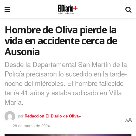
Hombre de Oliva pierde la
vida en accidente cerca de
Ausonia
Desde la Departamental San Martín de la
Policía precisaron lo sucedido en la tarde-
noche del miércoles. El hombre fallecido
tenía 41 años y estaba radicado en Villa
María.
por
Redacción El Diario de Oliva+
A
A
28 de marzo de 2024